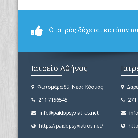
Ο ιατρός δέχεται κατόπιν σ
Ιατρείο Αθήνας
Ιατρ
Φωτομάρα 85, Νέος Κόσμος
Δαρε
211 7156545
271
info@paidopsyxiatros.net
inf
https://paidopsyxiatros.net/
http