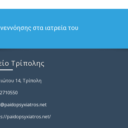
υνεννόησης στα ιατρεία του
είο Τρίπολης
ιώτου 14, Τρίπολη
 2710550
o@paidopsyxiatros.net
s://paidopsyxiatros.net/